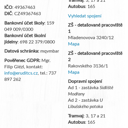
Tramvaj
: 3, 17 a 21
Autobus
: 165
IČO
: 49367463
DIČ
: CZ49367463
Vyhledat spojení
Bankovní účet školy
: 159
ZŠ - detašované pracoviště
049 009/0300
1
Bankovní účet školní
Mladenovova 3240/12
jídelny
: 698 22 379/0800
Mapa
Datová schránka:
mqvmbar
ZŠ - detašované pracoviště
2
Pověřenec GDPR:
Mgr.
Rakovského 3136/1
Filip Glézl, kontakt:
Mapa
info@eruditcs.cz
, tel.: 737
897 262
Dopravní spojení
Ad 1 - zastávka
Sídliště
Modřany
Ad 2 - zastávka
U
Libušského potoka
Tramvaj
: 3, 17 a 21
Autobus
: 165