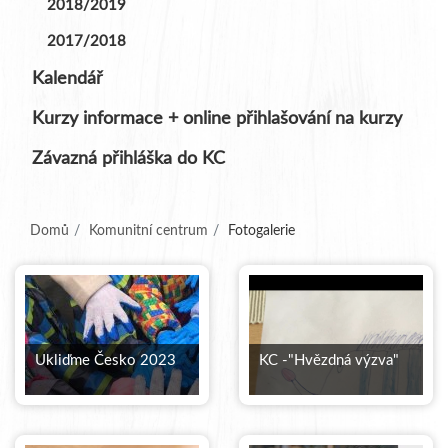
2018/2019
2017/2018
Kalendář
Kurzy informace + online přihlašování na kurzy
Závazná přihláška do KC
(aktuální)
Domů
Komunitní centrum
Fotogalerie
Ukliďme Česko 2023
KC -"Hvězdná výzva"