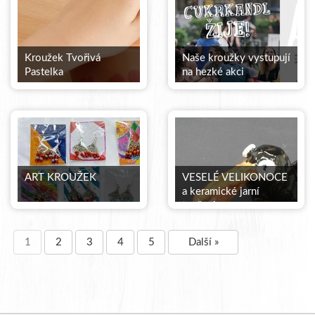
Kroužek Tvořivá
Naše kroužky vystupují
Pastelka
na hezké akci
ART KROUŽEK
VESELÉ VELIKONOCE
a keramické jarní
tvoření
1
2
3
4
5
Další »