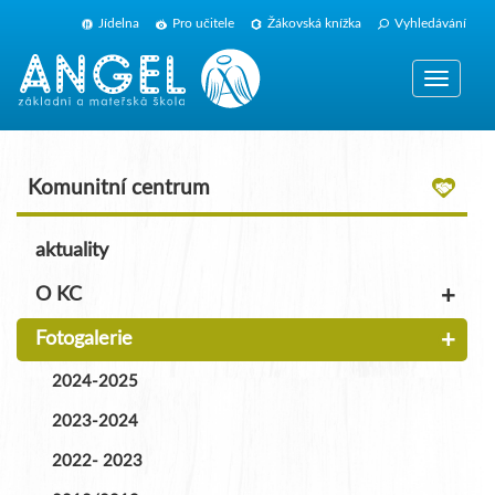
Jídelna
Pro učitele
Žákovská knížka
Vyhledávání
Zobrazit
navigaci
Komunitní centrum
aktuality
+
O KC
+
Fotogalerie
2024-2025
2023-2024
2022- 2023