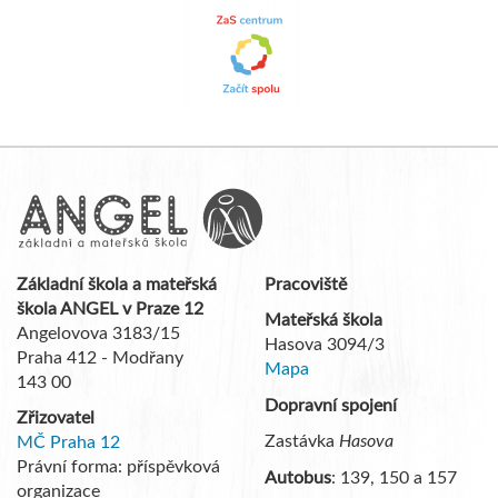
Základní škola a mateřská
Pracoviště
škola ANGEL v Praze 12
Mateřská škola
Angelovova 3183/15
Hasova 3094/3
Praha 412 - Modřany
Mapa
143 00
Dopravní spojení
Zřizovatel
Zastávka
Hasova
MČ Praha 12
Právní forma: příspěvková
Autobus
: 139, 150 a 157
organizace