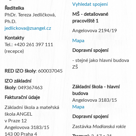
Vyhledat spojení
Ředitelka
MŠ - detašované
PhDr. Tereza Jedličková,
pracoviště 1
Ph.D.
jedlickova@zsangel.cz
Angelovova 2194/19
Kontakty
Mapa
Tel.: +420 261 397 111
Dopravní spojení
(recepce)
- stejné jako hlavní budova
ZŠ
RED IZO školy
: 600037045
IZO základní
Základní škola - hlavní
školy
: 049367463
budova
Fakturační údaje
Angelovova 3183/15
Mapa
Základní škola a mateřská
škola ANGEL
Dopravní spojení
v Praze 12
Zastávka
Modřanská rokle
Angelovova 3183/15
143 00 Praha 4