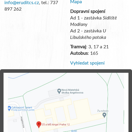
Mapa
info@eruditcs.cz
, tel.: 737
897 262
Dopravní spojení
Ad 1 - zastávka
Sídliště
Modřany
Ad 2 - zastávka
U
Libušského potoka
Tramvaj
: 3, 17 a 21
Autobus
: 165
Vyhledat spojení