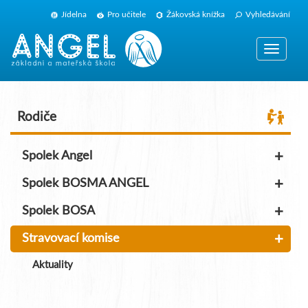
Jídelna
Pro učitele
Žákovská knížka
Vyhledávání
Zobrazit
navigaci
Rodiče
+
Spolek Angel
+
Spolek BOSMA ANGEL
+
Spolek BOSA
+
Stravovací komise
Aktuality