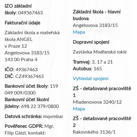
IZO základní
Základní škola - hlavní
školy
: 049367463
budova
Fakturační údaje
Angelovova 3183/15
Mapa
Základní škola a mateřská
škola ANGEL
Dopravní spojení
v Praze 12
Zastávka
Modřanská rokle
Angelovova 3183/15
143 00 Praha 4
Tramvaj
: 3, 17 a 21
Autobus
: 165
IČO
: 49367463
DIČ
: CZ49367463
Vyhledat spojení
Bankovní účet školy
: 159
ZŠ - detašované pracoviště
049 009/0300
1
Bankovní účet školní
Mladenovova 3240/12
jídelny
: 698 22 379/0800
Mapa
Datová schránka:
mqvmbar
ZŠ - detašované pracoviště
2
Pověřenec GDPR:
Mgr.
Rakovského 3136/1
Filip Glézl, kontakt: