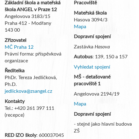
Základní škola a mateřská
Pracoviště
škola ANGEL v Praze 12
Mateřská škola
Angelovova 3183/15
Hasova 3094/3
Praha 412 - Modřany
Mapa
143 00
Dopravní spojení
Zřizovatel
Zastávka
Hasova
MČ Praha 12
Právní forma: příspěvková
Autobus
: 139, 150 a 157
organizace
Vyhledat spojení
Ředitelka
MŠ - detašované
PhDr. Tereza Jedličková,
pracoviště 1
Ph.D.
jedlickova@zsangel.cz
Angelovova 2194/19
Kontakty
Mapa
Tel.: +420 261 397 111
Dopravní spojení
(recepce)
- stejné jako hlavní budova
ZŠ
RED IZO školy
: 600037045