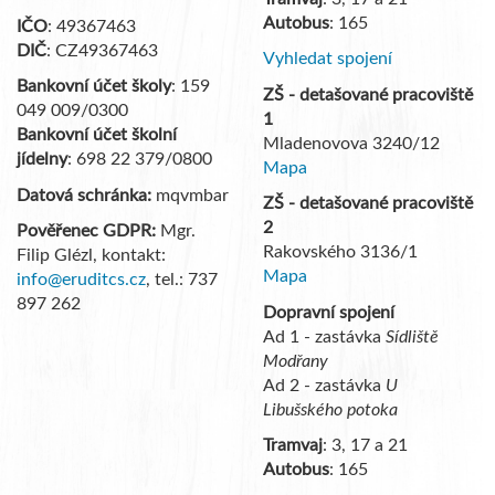
Autobus
: 165
IČO
: 49367463
DIČ
: CZ49367463
Vyhledat spojení
Bankovní účet školy
: 159
ZŠ - detašované pracoviště
049 009/0300
1
Bankovní účet školní
Mladenovova 3240/12
jídelny
: 698 22 379/0800
Mapa
Datová schránka:
mqvmbar
ZŠ - detašované pracoviště
2
Pověřenec GDPR:
Mgr.
Rakovského 3136/1
Filip Glézl, kontakt:
Mapa
info@eruditcs.cz
, tel.: 737
897 262
Dopravní spojení
Ad 1 - zastávka
Sídliště
Modřany
Ad 2 - zastávka
U
Libušského potoka
Tramvaj
: 3, 17 a 21
Autobus
: 165