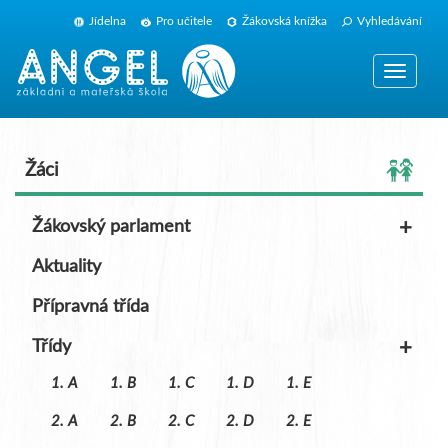
Jídelna
Pro učitele
Žákovská knížka
Vyhledávání
Zobrazit
navigaci
Žáci
+
Žákovský parlament
Aktuality
Přípravná třída
+
Třídy
1. A
1. B
1. C
1. D
1. E
2. A
2. B
2. C
2. D
2. E