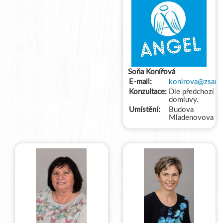
Soňa Konířová
E-mail:
konirova@zsange
Konzultace:
Dle předchozí
domluvy.
Umístění:
Budova
Mladenovova