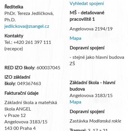
Vyhledat spojení
Ředitelka
MŠ - detašované
PhDr. Tereza Jedličková,
pracoviště 1
Ph.D.
jedlickova@zsangel.cz
Angelovova 2194/19
Kontakty
Mapa
Tel.: +420 261 397 111
Dopravní spojení
(recepce)
- stejné jako hlavní budova
ZŠ
RED IZO školy
: 600037045
IZO základní
Základní škola - hlavní
školy
: 049367463
budova
Fakturační údaje
Angelovova 3183/15
Mapa
Základní škola a mateřská
škola ANGEL
Dopravní spojení
v Praze 12
Zastávka
Modřanská rokle
Angelovova 3183/15
143 00 Praha 4
Tramvaj
: 3, 17 a 21