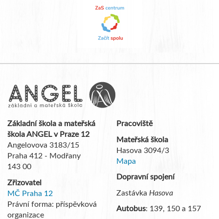
Základní škola a mateřská
Pracoviště
škola ANGEL v Praze 12
Mateřská škola
Angelovova 3183/15
Hasova 3094/3
Praha 412 - Modřany
Mapa
143 00
Dopravní spojení
Zřizovatel
Zastávka
Hasova
MČ Praha 12
Právní forma: příspěvková
Autobus
: 139, 150 a 157
organizace