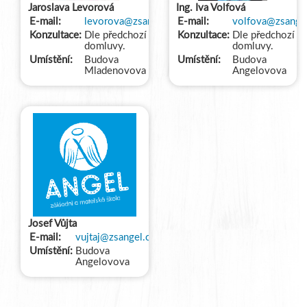
Jaroslava Levorová
Ing. Iva Volfová
E-mail:
levorova@zsangel.cz
E-mail:
volfova@zsangel
Konzultace:
Dle předchozí
Konzultace:
Dle předchozí
domluvy.
domluvy.
Umístění:
Budova
Umístění:
Budova
Mladenovova
Angelovova
Josef Vůjta
E-mail:
vujtaj@zsangel.cz
Umístění:
Budova
Angelovova