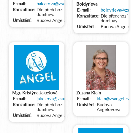
E-mail:
balcarova@zsangel.cz
Boldyrieva
Konzultace:
Dle předchozí
E-mail:
boldyrieva@zsan
domluvy.
Konzultace:
Dle předchozí
Umístění:
Budova Angelovova
domluvy.
Umístění:
Budova Angelov
Mgr. Kristýna Jakešová
Zuzana Klain
E-mail:
jakesova@zsangel.cz
E-mail:
klain@zsangel.cz
Konzultace:
Dle předchozí
Umístění:
Budova
domluvy.
Angelovova
Umístění:
Budova Angelovova