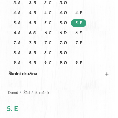
3. A
3. B
3. C
3. D
4. A
4. B
4. C
4. D
4. E
5. A
5. B
5. C
5. D
5. E
6. A
6. B
6. C
6. D
6. E
7. A
7. B
7. C
7. D
7. E
8. A
8. B
8. C
8. D
9. A
9. B
9. C
9. D
9. E
+
Školní družina
(aktuální)
Domů
Žáci
5. ročník
5. E
Navigac