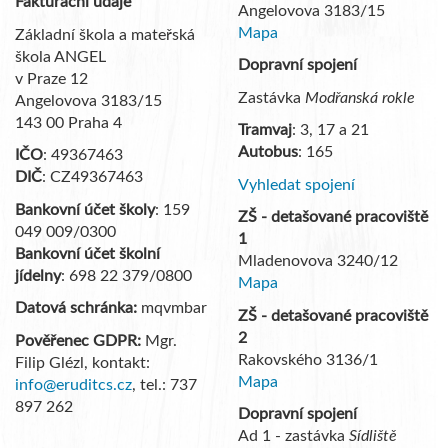
Fakturační údaje
Angelovova 3183/15
Mapa
Základní škola a mateřská
škola ANGEL
Dopravní spojení
v Praze 12
Zastávka
Modřanská rokle
Angelovova 3183/15
143 00 Praha 4
Tramvaj
: 3, 17 a 21
Autobus
: 165
IČO
: 49367463
DIČ
: CZ49367463
Vyhledat spojení
Bankovní účet školy
: 159
ZŠ - detašované pracoviště
049 009/0300
1
Bankovní účet školní
Mladenovova 3240/12
jídelny
: 698 22 379/0800
Mapa
Datová schránka:
mqvmbar
ZŠ - detašované pracoviště
2
Pověřenec GDPR:
Mgr.
Rakovského 3136/1
Filip Glézl, kontakt:
Mapa
info@eruditcs.cz
, tel.: 737
897 262
Dopravní spojení
Ad 1 - zastávka
Sídliště