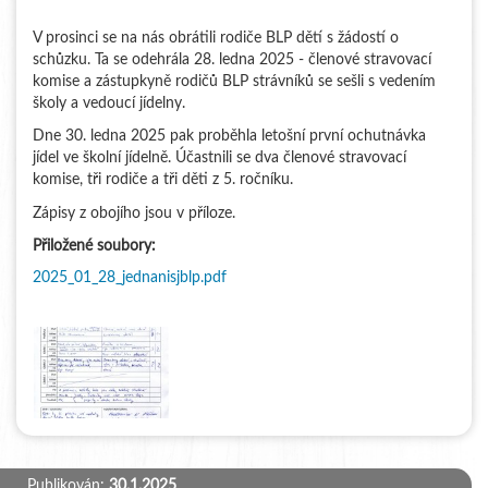
V prosinci se na nás obrátili rodiče BLP dětí s žádostí o
schůzku. Ta se odehrála 28. ledna 2025 - členové stravovací
komise a zástupkyně rodičů BLP strávníků se sešli s vedením
školy a vedoucí jídelny.
Dne 30. ledna 2025 pak proběhla letošní první ochutnávka
jídel ve školní jídelně. Účastnili se dva členové stravovací
komise, tři rodiče a tři děti z 5. ročníku.
Zápisy z obojího jsou v příloze.
Přiložené soubory:
2025_01_28_jednanisjblp.pdf
Publikován:
30.1.2025