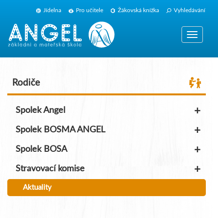
Jídelna
Pro učitele
Žákovská knížka
Vyhledávání
Zobrazit
navigaci
Rodiče
+
Spolek Angel
+
Spolek BOSMA ANGEL
+
Spolek BOSA
+
Stravovací komise
Aktuality