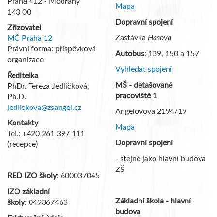
Praha 412 - Modřany
Mapa
143 00
Dopravní spojení
Zřizovatel
Zastávka
Hasova
MČ Praha 12
Právní forma: příspěvková
Autobus
: 139, 150 a 157
organizace
Vyhledat spojení
Ředitelka
MŠ - detašované
PhDr. Tereza Jedličková,
pracoviště 1
Ph.D.
jedlickova@zsangel.cz
Angelovova 2194/19
Kontakty
Mapa
Tel.: +420 261 397 111
Dopravní spojení
(recepce)
- stejné jako hlavní budova
ZŠ
RED IZO školy
: 600037045
IZO základní
Základní škola - hlavní
školy
: 049367463
budova