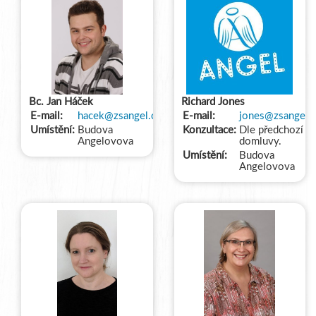
Bc. Jan Háček
Richard Jones
E-mail:
hacek@zsangel.cz
E-mail:
jones@zsangel.c
Umístění:
Budova
Konzultace:
Dle předchozí
Angelovova
domluvy.
Umístění:
Budova
Angelovova