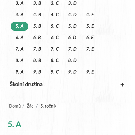
3. A
3. B
3. C
3. D
4. A
4. B
4. C
4. D
4. E
5. A
5. B
5. C
5. D
5. E
6. A
6. B
6. C
6. D
6. E
7. A
7. B
7. C
7. D
7. E
8. A
8. B
8. C
8. D
9. A
9. B
9. C
9. D
9. E
+
Školní družina
(aktuální)
Domů
Žáci
5. ročník
5. A
Navigac