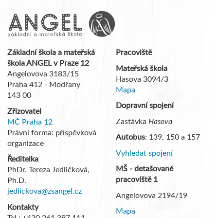
Základní škola a mateřská
Pracoviště
škola ANGEL v Praze 12
Mateřská škola
Angelovova 3183/15
Hasova 3094/3
Praha 412 - Modřany
Mapa
143 00
Dopravní spojení
Zřizovatel
Zastávka
Hasova
MČ Praha 12
Právní forma: příspěvková
Autobus
: 139, 150 a 157
organizace
Vyhledat spojení
Ředitelka
MŠ - detašované
PhDr. Tereza Jedličková,
pracoviště 1
Ph.D.
jedlickova@zsangel.cz
Angelovova 2194/19
Kontakty
Mapa
Tel.: +420 261 397 111