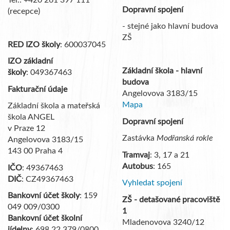
Dopravní spojení
(recepce)
- stejné jako hlavní budova
ZŠ
RED IZO školy
: 600037045
IZO základní
Základní škola - hlavní
školy
: 049367463
budova
Fakturační údaje
Angelovova 3183/15
Mapa
Základní škola a mateřská
škola ANGEL
Dopravní spojení
v Praze 12
Zastávka
Modřanská rokle
Angelovova 3183/15
143 00 Praha 4
Tramvaj
: 3, 17 a 21
Autobus
: 165
IČO
: 49367463
DIČ
: CZ49367463
Vyhledat spojení
Bankovní účet školy
: 159
ZŠ - detašované pracoviště
049 009/0300
1
Bankovní účet školní
Mladenovova 3240/12
jídelny
: 698 22 379/0800