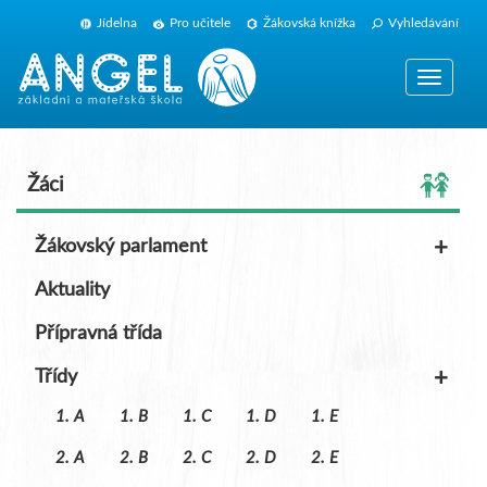
Jídelna
Pro učitele
Žákovská knížka
Vyhledávání
Zobrazit
navigaci
Žáci
+
Žákovský parlament
Aktuality
Přípravná třída
+
Třídy
1. A
1. B
1. C
1. D
1. E
2. A
2. B
2. C
2. D
2. E