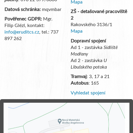
Mapa
Datová schránka:
mqvmbar
ZŠ - detašované pracoviště
2
Pověřenec GDPR:
Mgr.
Rakovského 3136/1
Filip Glézl, kontakt:
Mapa
info@eruditcs.cz
, tel.: 737
897 262
Dopravní spojení
Ad 1 - zastávka
Sídliště
Modřany
Ad 2 - zastávka
U
Libušského potoka
Tramvaj
: 3, 17 a 21
Autobus
: 165
Vyhledat spojení