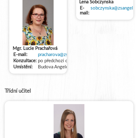
Lena Sobczynska
E-
sobczynska@zsangel.c
mail:
Mgr. Lucie Prachařová
E-mail:
pracharova@zsangel.cz
Konzultace:
po předchozí domluvě
Umístění:
Budova Angelovova
Třídní učitel