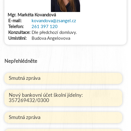
Mgr. Markéta Kovandová
E-mail:
kovandova@zsangel.cz
Telefon:
261 397 120
Konzultace:
Dle předchozí domluvy.
Umístění:
Budova Angelovova
Nepřehlédněte
Smutná zpráva
Nový bankovní účet školní jídelny:
357269432/0300
Smutná zpráva