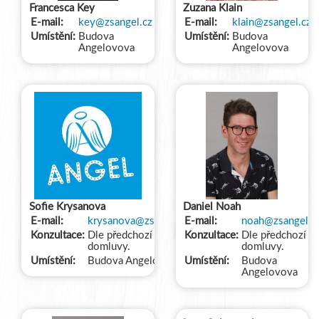
Francesca Key
Zuzana Klain
E-mail:
key@zsangel.cz
E-mail:
klain@zsangel.cz
Umístění:
Budova
Umístění:
Budova
Angelovova
Angelovova
Sofie Krysanova
Daniel Noah
E-mail:
krysanova@zsangel.cz
E-mail:
noah@zsangel.c
Konzultace:
Dle předchozí
Konzultace:
Dle předchozí
domluvy.
domluvy.
Umístění:
Budova Angelovova
Umístění:
Budova
Angelovova