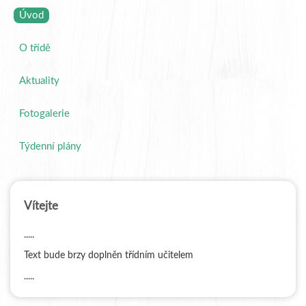
Úvod
O třídě
Aktuality
Fotogalerie
Týdenní plány
Vítejte
.....
Text bude brzy doplněn třídním učitelem
.....