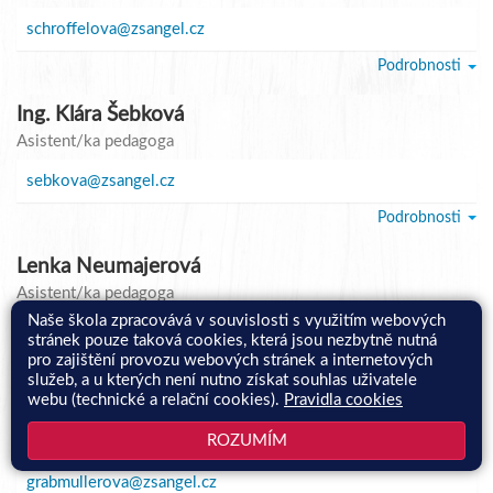
schroffelova@zsangel.cz
Podrobnosti
Ing. Klára Šebková
Asistent/ka pedagoga
sebkova@zsangel.cz
Podrobnosti
Lenka Neumajerová
Asistent/ka pedagoga
Naše škola zpracovává v souvislosti s využitím webových
neumajerova@zsangel.cz
stránek pouze taková cookies, která jsou nezbytně nutná
pro zajištění provozu webových stránek a internetových
Podrobnosti
služeb, a u kterých není nutno získat souhlas uživatele
webu (technické a relační cookies).
Pravidla cookies
Lucie Grabmüllerová
ROZUMÍM
Asistent/ka pedagoga
grabmullerova@zsangel.cz