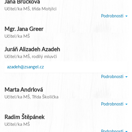
Jana Brůčková
Učitel/ka MŠ
, třída Motýlci
Podrobnosti
Mgr. Jana Greer
Učitel/ka MŠ
Juráň Alizadeh Azadeh
Učitel/ka MŠ
, rodilý mluvčí
azadeh@zsangel.cz
Podrobnosti
Marta Andrlová
Učitel/ka MŠ
, Třída Školička
Podrobnosti
Radim Štěpánek
Učitel/ka MŠ
Podrobnosti