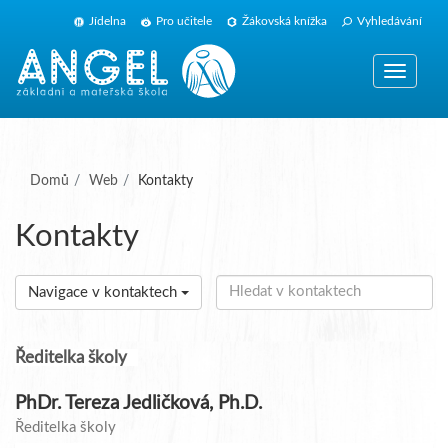
Jídelna
Pro učitele
Žákovská knížka
Vyhledávání
Zobrazit
navigaci
(aktuální)
Domů
Web
Kontakty
Kontakty
Navigace v kontaktech
Ředitelka školy
PhDr. Tereza Jedličková, Ph.D.
Ředitelka školy