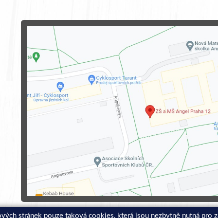
ových stránek pouze taková cookies, která jsou nezbytně nutná pro 