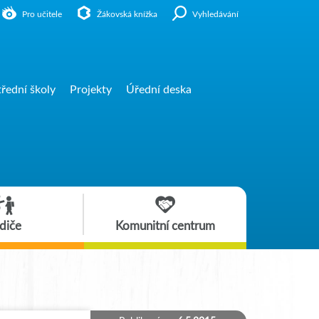
Pro učitele
Žákovská knížka
Vyhledávání
třední školy
Projekty
Úřední deska
diče
Komunitní centrum