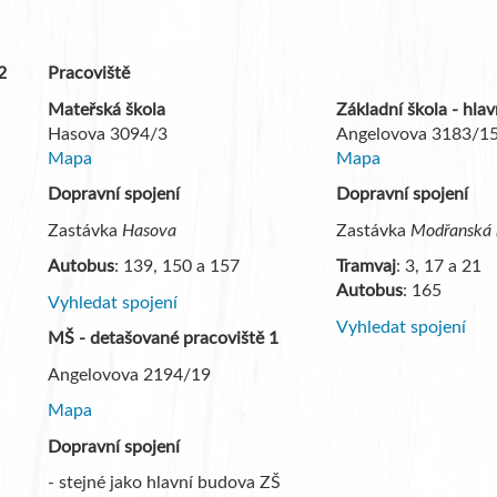
2
Pracoviště
Mateřská škola
Základní škola - hla
Hasova 3094/3
Angelovova 3183/1
Mapa
Mapa
Dopravní spojení
Dopravní spojení
Zastávka
Hasova
Zastávka
Modřanská 
Autobus
: 139, 150 a 157
Tramvaj
: 3, 17 a 21
Autobus
: 165
Vyhledat spojení
Vyhledat spojení
MŠ - detašované pracoviště 1
Angelovova 2194/19
Mapa
Dopravní spojení
- stejné jako hlavní budova ZŠ