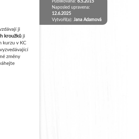
Publikována:
6.5.2015
Naposled upravena:
12.6.2025
Vytvořil(a):
Jana Adamová
zdávají ji
ch kroužků
ji
m kurzu v KC
vyzvedávající
adné změny
váhejte