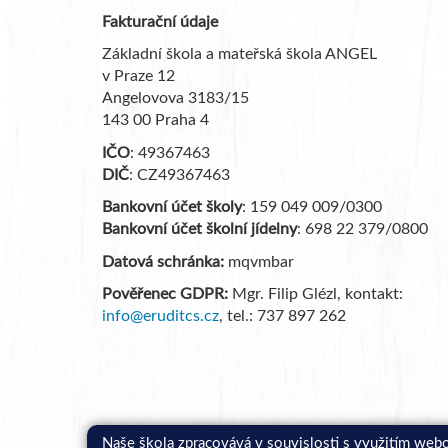
Fakturační údaje
Základní škola a mateřská škola ANGEL
v Praze 12
Angelovova 3183/15
143 00 Praha 4
IČO
: 49367463
DIČ
: CZ49367463
Bankovní účet školy
: 159 049 009/0300
Bankovní účet školní jídelny
: 698 22 379/0800
Datová schránka:
mqvmbar
Pověřenec GDPR:
Mgr. Filip Glézl, kontakt:
info@eruditcs.cz
, tel.: 737 897 262
Naše škola zpracovává v souvislosti s využitím web