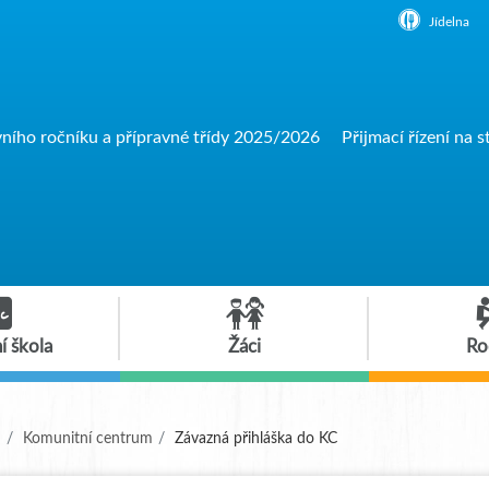
Jídelna
vního ročníku a přípravné třídy 2025/2026
Přijmací řízení na s
í škola
Žáci
Ro
(aktuální)
ů
Komunitní centrum
Závazná přihláška do KC