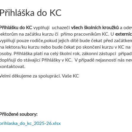
Přihláška do KC
Přihlášku do KC
vyplňují uchazeči
všech školních kroužků
a odev
lektorům na začátku kurzu či přímo pracovníkům KC. U
externí
vyplňují pouze rodiče,pokud jejich dítě bude čekat před začátke
na lektora/ku kurzu nebo bude čekat po skončení kurzu v KC na 
osoby. Přihláška platí na celý školní rok, zákonní zástupci příp
doplňují do stávající Přihlášky v KC. V případě nejasností nás ne
kontaktovat.
Velmi děkujeme za spolupráci. Vaše KC
Přiložené soubory:
prihlaska_do_kc_2025-26.xlsx