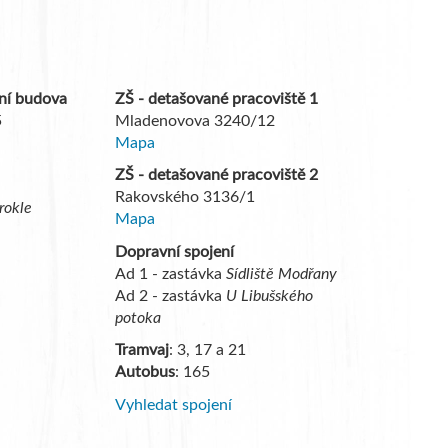
vní budova
ZŠ - detašované pracoviště 1
5
Mladenovova 3240/12
Mapa
ZŠ - detašované pracoviště 2
Rakovského 3136/1
rokle
Mapa
Dopravní spojení
Ad 1 - zastávka
Sídliště Modřany
Ad 2 - zastávka
U Libušského
potoka
Tramvaj
: 3, 17 a 21
Autobus
: 165
Vyhledat spojení