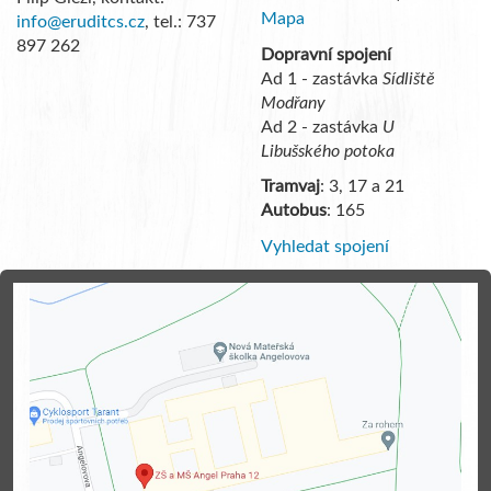
Mapa
info@eruditcs.cz
, tel.: 737
897 262
Dopravní spojení
Ad 1 - zastávka
Sídliště
Modřany
Ad 2 - zastávka
U
Libušského potoka
Tramvaj
: 3, 17 a 21
Autobus
: 165
Vyhledat spojení