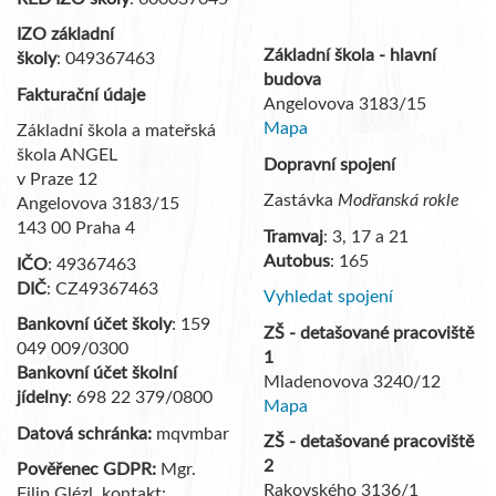
IZO základní
Základní škola - hlavní
školy
: 049367463
budova
Fakturační údaje
Angelovova 3183/15
Mapa
Základní škola a mateřská
škola ANGEL
Dopravní spojení
v Praze 12
Zastávka
Modřanská rokle
Angelovova 3183/15
143 00 Praha 4
Tramvaj
: 3, 17 a 21
Autobus
: 165
IČO
: 49367463
DIČ
: CZ49367463
Vyhledat spojení
Bankovní účet školy
: 159
ZŠ - detašované pracoviště
049 009/0300
1
Bankovní účet školní
Mladenovova 3240/12
jídelny
: 698 22 379/0800
Mapa
Datová schránka:
mqvmbar
ZŠ - detašované pracoviště
2
Pověřenec GDPR:
Mgr.
Rakovského 3136/1
Filip Glézl, kontakt: