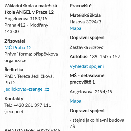
Základní škola a mateřská
Pracoviště
škola ANGEL v Praze 12
Mateřská škola
Angelovova 3183/15
Hasova 3094/3
Praha 412 - Modřany
Mapa
143 00
Dopravní spojení
Zřizovatel
Zastávka
Hasova
MČ Praha 12
Právní forma: příspěvková
Autobus
: 139, 150 a 157
organizace
Vyhledat spojení
Ředitelka
MŠ - detašované
PhDr. Tereza Jedličková,
pracoviště 1
Ph.D.
jedlickova@zsangel.cz
Angelovova 2194/19
Kontakty
Mapa
Tel.: +420 261 397 111
Dopravní spojení
(recepce)
- stejné jako hlavní budova
ZŠ
RED IZO školy
: 600037045