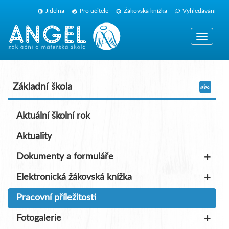
Jídelna
Pro učitele
Žákovská knížka
Vyhledávání
Zobrazit
navigaci
Základní škola
Aktuální školní rok
Aktuality
+
Dokumenty a formuláře
+
Elektronická žákovská knížka
Pracovní příležitosti
+
Fotogalerie